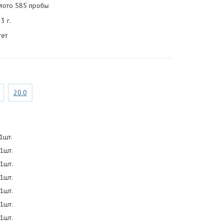
лото 585 пробы
3 г.
тет
20.0
1шт.
 1шт.
 1шт.
 1шт.
 1шт.
 1шт.
 1шт.