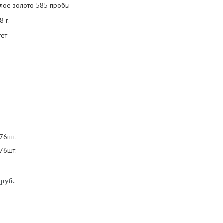
лое золото 585 пробы
8 г.
тет
 76шт.
 76шт.
8
руб.