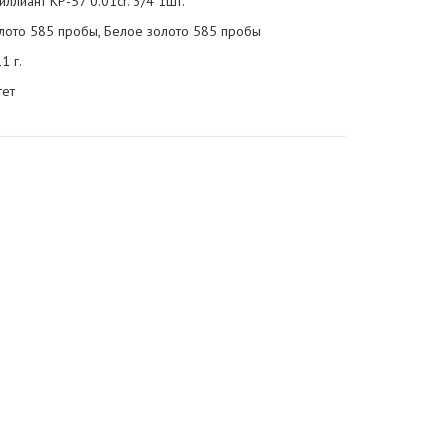
иллиант КР-57 0.01cr. 3/4 1шт.
лото 585 пробы, Белое золото 585 пробы
1 г.
тет