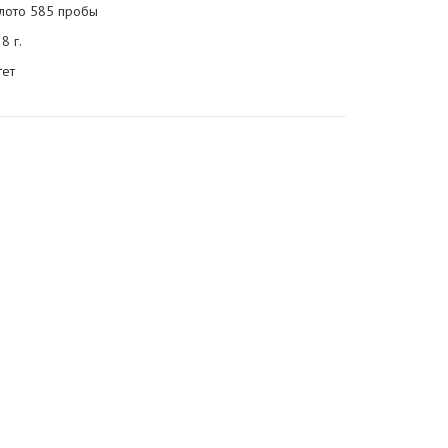
лото 585 пробы
8 г.
тет