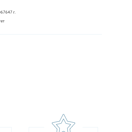
067647 г.
тет