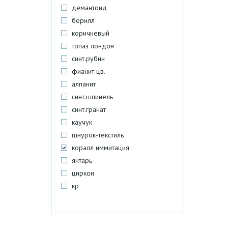
демантоид
берилл
коричневый
топаз лондон
синт.рубин
фианит цв.
алпанит
синт.шпинель
синт.гранат
каучук
шнурок-текстиль
коралл иммитация
янтарь
циркон
кр