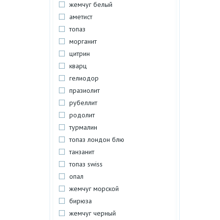
жемчуг белый
аметист
топаз
морганит
цитрин
кварц
гелиодор
празиолит
рубеллит
родолит
турмалин
топаз лондон блю
танзанит
топаз swiss
опал
жемчуг морской
бирюза
жемчуг черный