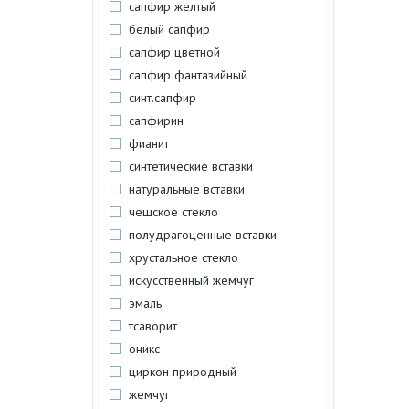
сапфир желтый
белый сапфир
сапфир цветной
сапфир фантазийный
синт.сапфир
сапфирин
фианит
синтетические вставки
натуральные вставки
чешское стекло
полудрагоценные вставки
хрустальное стекло
искусственный жемчуг
эмаль
тсаворит
оникс
циркон природный
жемчуг