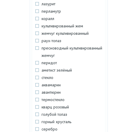
лазурит
перламутр
коралл
культивированный жем
жемчуг культивированный
раух-топаз
пресноводный культивированный
жемчуг
перидот
аметист зелёный
стекло
аквамарин
авантюрин
термостекло
кварц розовый
голубой топаз
горный хрусталь
серебро