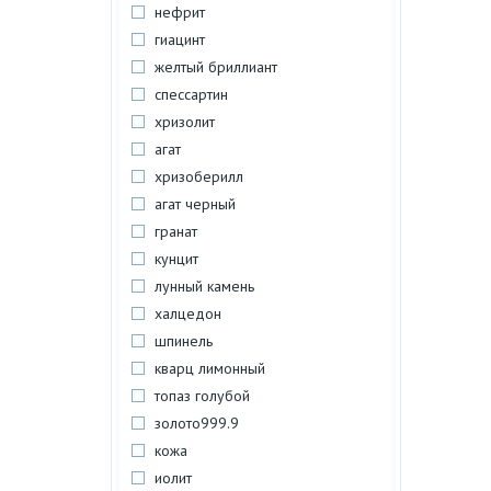
нефрит
гиацинт
желтый бриллиант
спессартин
хризолит
агат
хризоберилл
агат черный
гранат
кунцит
лунный камень
халцедон
шпинель
кварц лимонный
топаз голубой
золото999.9
кожа
иолит