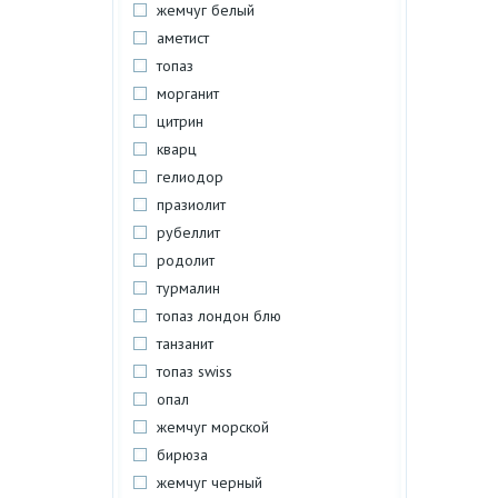
жемчуг белый
аметист
топаз
морганит
цитрин
кварц
гелиодор
празиолит
рубеллит
родолит
турмалин
топаз лондон блю
танзанит
топаз swiss
опал
жемчуг морской
бирюза
жемчуг черный