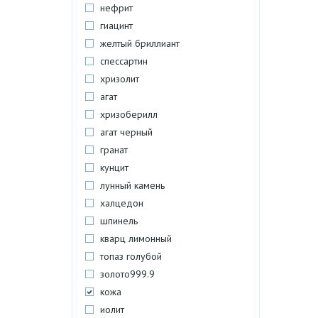
нефрит
гиацинт
желтый бриллиант
спессартин
хризолит
агат
хризоберилл
агат черный
гранат
кунцит
лунный камень
халцедон
шпинель
кварц лимонный
топаз голубой
золото999.9
кожа
иолит