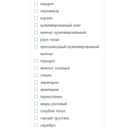
лазурит
перламутр
коралл
культивированный жем
жемчуг культивированный
раух-топаз
пресноводный культивированный
жемчуг
перидот
аметист зелёный
стекло
аквамарин
авантюрин
термостекло
кварц розовый
голубой топаз
горный хрусталь
серебро