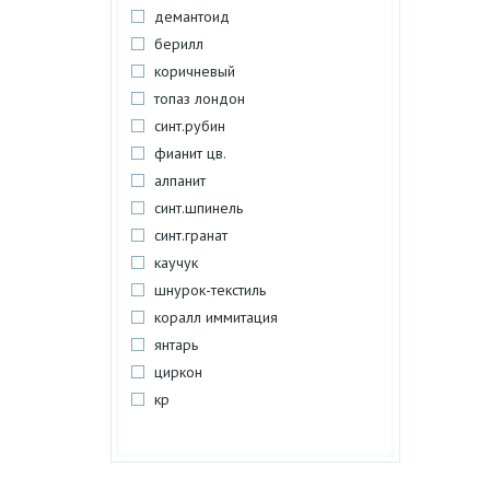
демантоид
берилл
коричневый
топаз лондон
синт.рубин
фианит цв.
алпанит
синт.шпинель
синт.гранат
каучук
шнурок-текстиль
коралл иммитация
янтарь
циркон
кр