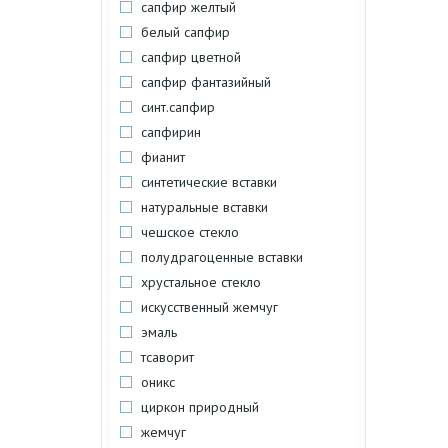
сапфир желтый
белый сапфир
сапфир цветной
сапфир фантазийный
синт.сапфир
сапфирин
фианит
синтетические вставки
натуральные вставки
чешское стекло
полудрагоценные вставки
хрустальное стекло
искусственный жемчуг
эмаль
тсаворит
оникс
циркон природный
жемчуг