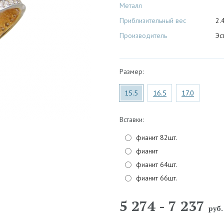
Металл
Приблизительный вес
2.4
Производитель
Эс
Размер:
15.5
16.5
17.0
Вставки:
фианит 82шт.
фианит
фианит 64шт.
фианит 66шт.
5 274 - 7 237
руб.