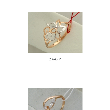
КОЛЬЦО Р3К715547
2 643 Р