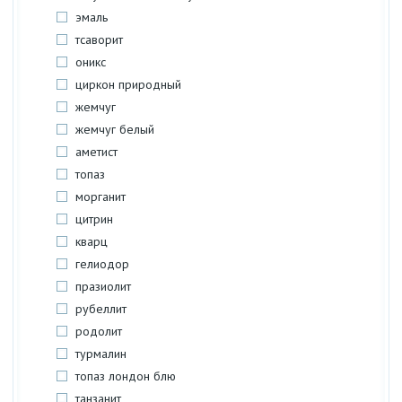
эмаль
тсаворит
оникс
циркон природный
жемчуг
жемчуг белый
аметист
топаз
морганит
цитрин
кварц
гелиодор
празиолит
рубеллит
родолит
турмалин
топаз лондон блю
танзанит