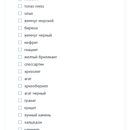
топаз swiss
опал
жемчуг морской
бирюза
жемчуг черный
нефрит
гиацинт
желтый бриллиант
спессартин
хризолит
агат
хризоберилл
агат черный
гранат
кунцит
лунный камень
халцедон
шпинель