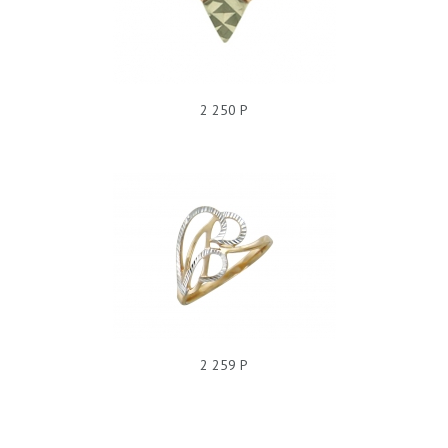
2 250 Р
КОЛЬЦО С3К710788Р
2 259 Р