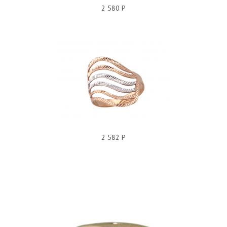
2 580 Р
КОЛЬЦО С3К710649Р
2 582 Р