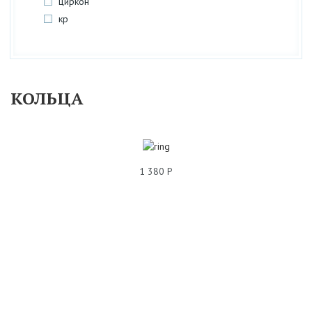
циркон
кр
КОЛЬЦА
1 380 Р
КОЛЬЦО С3К710693Р