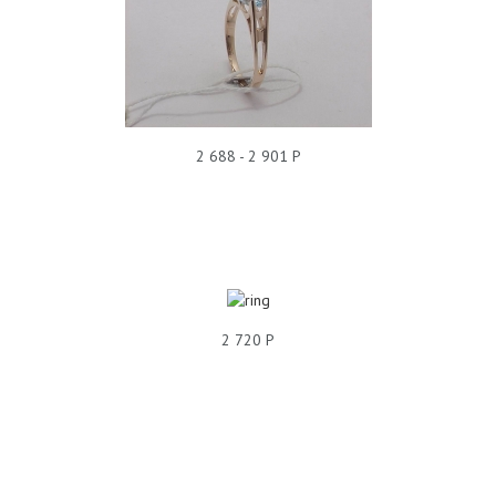
КОЛЬЦО ГРАНАТ 35К311046
2 688 - 2 901 Р
2 720 Р
КОЛЬЦО Т11К710013