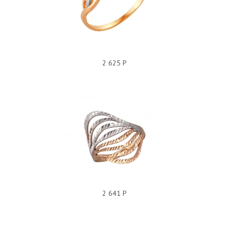
2 625 Р
КОЛЬЦО С3К710665Р
2 641 Р