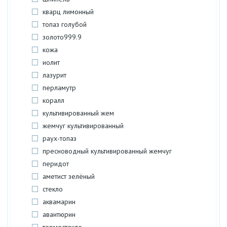
кварц лимонный
топаз голубой
золото999.9
кожа
иолит
лазурит
перламутр
коралл
культивированный жем
жемчуг культивированный
раух-топаз
пресноводный культивированный жемчуг
перидот
аметист зелёный
стекло
аквамарин
авантюрин