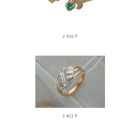
2 416 Р
КОЛЬЦО Т11К710032
2 422 Р