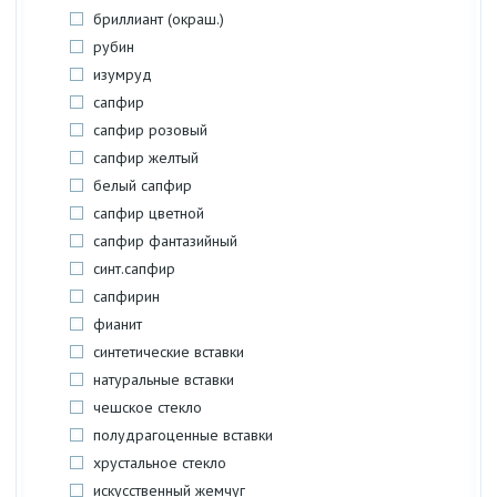
бриллиант (окраш.)
рубин
изумруд
сапфир
сапфир розовый
сапфир желтый
белый сапфир
сапфир цветной
сапфир фантазийный
синт.сапфир
сапфирин
фианит
синтетические вставки
натуральные вставки
чешское стекло
полудрагоценные вставки
хрустальное стекло
искусственный жемчуг