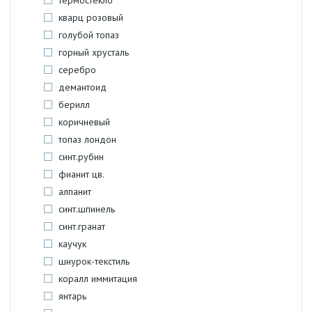
термостекло
кварц розовый
голубой топаз
горный хрусталь
серебро
демантоид
берилл
коричневый
топаз лондон
синт.рубин
фианит цв.
алпанит
синт.шпинель
синт.гранат
каучук
шнурок-текстиль
коралл иммитация
янтарь