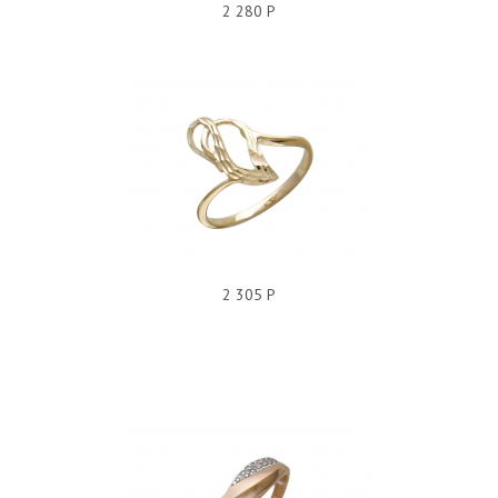
2 280 Р
КОЛЬЦО С3К710240
2 305 Р