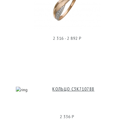
КОЛЬЦО ФИАНИТ Т11К110061
2 316 - 2 892 Р
КОЛЬЦО С3К710788
2 336 Р