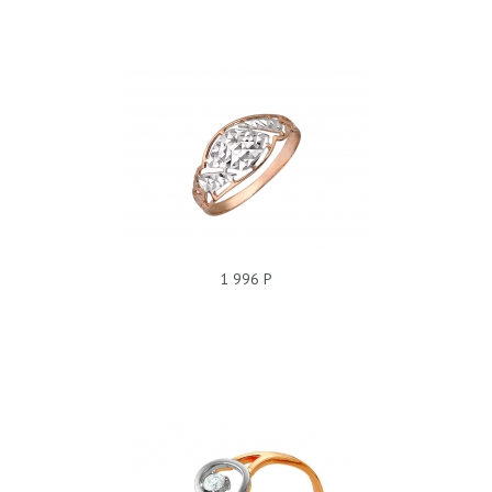
КОЛЬЦО Т11К710027
1 996 Р