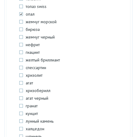
топаз swiss
опал
жемчуг морской
бирюза
жемчуг черный
нефрит
гиацинт
желтый бриллиант
спессартин
хризолит
агат
хризоберилл
агат черный
гранат
кунцит
лунный камень
халцедон
шпинель