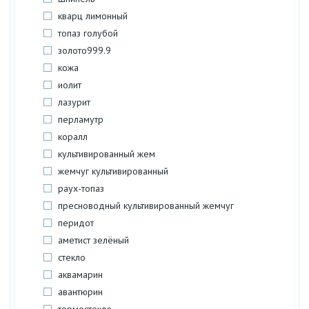
кварц лимонный
топаз голубой
золото999.9
кожа
иолит
лазурит
перламутр
коралл
культивированный жем
жемчуг культивированный
раух-топаз
пресноводный культивированный жемчуг
перидот
аметист зелёный
стекло
аквамарин
авантюрин