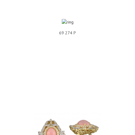
69 274 Р
КОЛЬЦО БРИЛЛИАНТ 01К646971