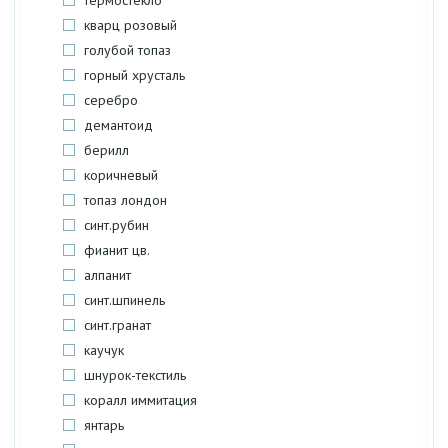
термостекло
кварц розовый
голубой топаз
горный хрусталь
серебро
демантоид
берилл
коричневый
топаз лондон
синт.рубин
фианит цв.
алпанит
синт.шпинель
синт.гранат
каучук
шнурок-текстиль
коралл иммитация
янтарь