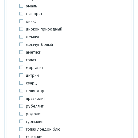
эмаль
тсаворит
оникс
циркон природный
жемчуг
жемчуг белый
аметист
топаз
морганит
цитрин
кварц
гелиодор
празиолит
рубеллит
родолит
турмалин
топаз лондон блю
танзанит