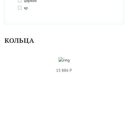
циркон
кр
КОЛЬЦА
15 886 Р
КОЛЬЦО АМЕТИСТ 95К621663