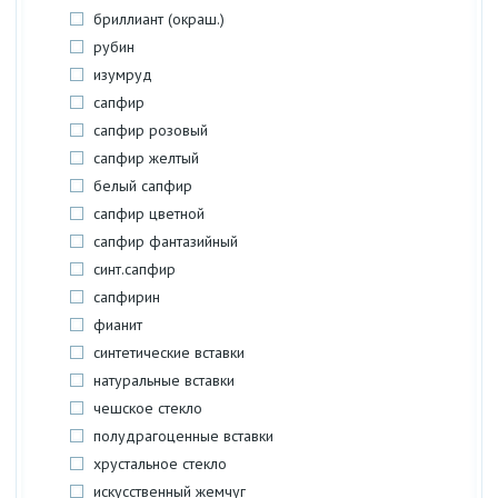
бриллиант (окраш.)
рубин
изумруд
сапфир
сапфир розовый
сапфир желтый
белый сапфир
сапфир цветной
сапфир фантазийный
синт.сапфир
сапфирин
фианит
синтетические вставки
натуральные вставки
чешское стекло
полудрагоценные вставки
хрустальное стекло
искусственный жемчуг