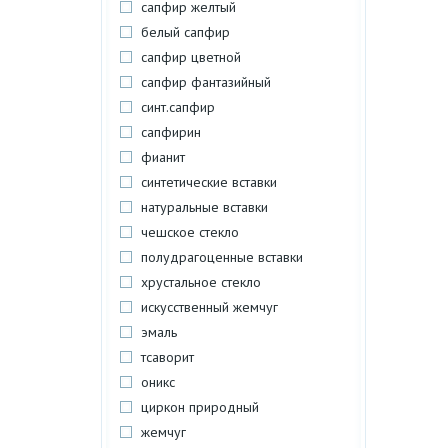
сапфир желтый
белый сапфир
сапфир цветной
сапфир фантазийный
синт.сапфир
сапфирин
фианит
синтетические вставки
натуральные вставки
чешское стекло
полудрагоценные вставки
хрустальное стекло
искусственный жемчуг
эмаль
тсаворит
оникс
циркон природный
жемчуг