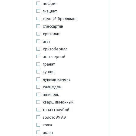
нефрит
гиацинт
желтый бриллиант
спессартин
хризолит
агат
хризоберилл
агат черный
гранат
кунцит
лунный камень
халцедон
шпинель
кварц лимонный
топаз голубой
золото999.9
кожа
иолит