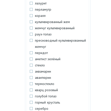
лазурит
перламутр
коралл
культивированный жем
жемчуг культивированный
раух-топаз
пресноводный культивированный
жемчуг
перидот
аметист зелёный
стекло
аквамарин
авантюрин
термостекло
кварц розовый
голубой топаз
горный хрусталь
серебро