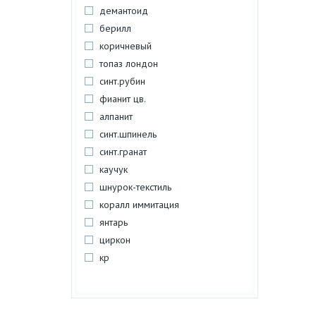
демантоид
берилл
коричневый
топаз лондон
синт.рубин
фианит цв.
алпанит
синт.шпинель
синт.гранат
каучук
шнурок-текстиль
коралл иммитация
янтарь
циркон
кр