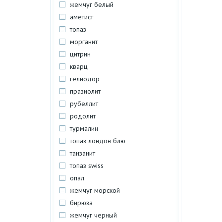
жемчуг белый
аметист
топаз
морганит
цитрин
кварц
гелиодор
празиолит
рубеллит
родолит
турмалин
топаз лондон блю
танзанит
топаз swiss
опал
жемчуг морской
бирюза
жемчуг черный