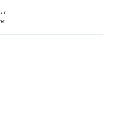
2 г.
тет