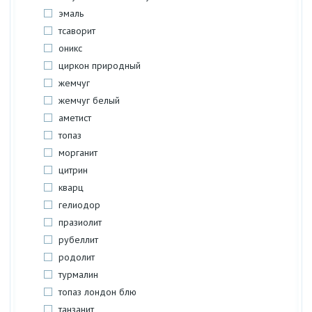
эмаль
тсаворит
оникс
циркон природный
жемчуг
жемчуг белый
аметист
топаз
морганит
цитрин
кварц
гелиодор
празиолит
рубеллит
родолит
турмалин
топаз лондон блю
танзанит