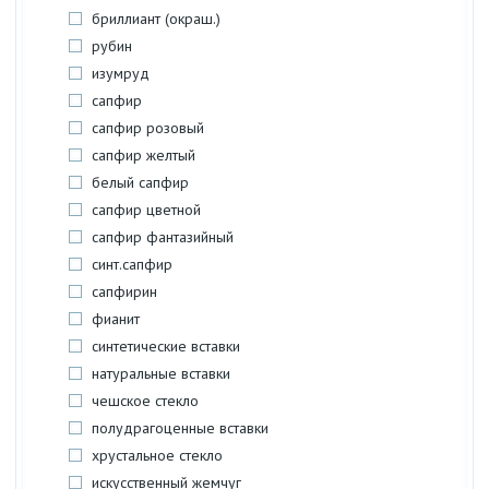
бриллиант (окраш.)
рубин
изумруд
сапфир
сапфир розовый
сапфир желтый
белый сапфир
сапфир цветной
сапфир фантазийный
синт.сапфир
сапфирин
фианит
синтетические вставки
натуральные вставки
чешское стекло
полудрагоценные вставки
хрустальное стекло
искусственный жемчуг