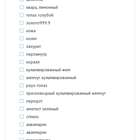
кварц лимонный
топаз голубой
золото999.9
кожа
иолит
лазурит
перламутр
коралл
культивированный жем
жемчуг культивированный
раух-топаз
пресноводный культивированный жемчуг
перидот
аметист зелёный
стекло
аквамарин
авантюрин