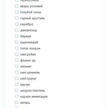
термостекло
кварц розовый
голубой топаз
горный хрусталь
серебро
демантоид
берилл
коричневый
топаз лондон
синт.рубин
фианит цв.
алпанит
синт.шпинель
синт.гранат
каучук
шнурок-текстиль
коралл иммитация
янтарь