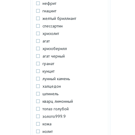
нефрит
гиацинт
желтый бриллиант
спессартин
хризолит
агат
хризоберилл
агат черный
гранат
кунцит
лунный камень
халцедон
шпинель
кварц лимонный
топаз голубой
золото999.9
кожа
иолит