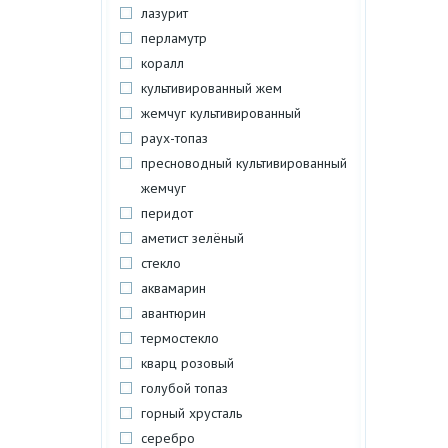
лазурит
перламутр
коралл
культивированный жем
жемчуг культивированный
раух-топаз
пресноводный культивированный
жемчуг
перидот
аметист зелёный
стекло
аквамарин
авантюрин
термостекло
кварц розовый
голубой топаз
горный хрусталь
серебро