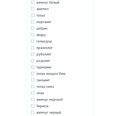
жемчуг белый
аметист
топаз
морганит
цитрин
кварц
гелиодор
празиолит
рубеллит
родолит
турмалин
топаз лондон блю
танзанит
топаз swiss
опал
жемчуг морской
бирюза
жемчуг черный