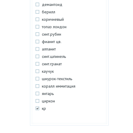
демантоид
берилл
коричневый
топаз лондон
синт.рубин
фианит цв.
алпанит
синт.шпинель
синт.гранат
каучук
шнурок-текстиль
коралл иммитация
янтарь
циркон
кр