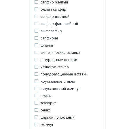
сапфир желтый
белый сапфир
сапфир цветной
сапфир фантазийный
синт.сапфир
сапфирин
фианит
синтетические вставки
натуральные вставки
чешское стекло
полудрагоценные вставки
хрустальное стекло
искусственный жемчуг
эмаль
тсаворит
оникс
циркон природный
жемчуг