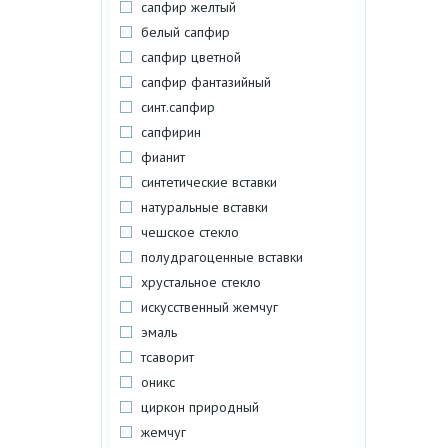
сапфир желтый
белый сапфир
сапфир цветной
сапфир фантазийный
синт.сапфир
сапфирин
фианит
синтетические вставки
натуральные вставки
чешское стекло
полудрагоценные вставки
хрустальное стекло
искусственный жемчуг
эмаль
тсаворит
оникс
циркон природный
жемчуг