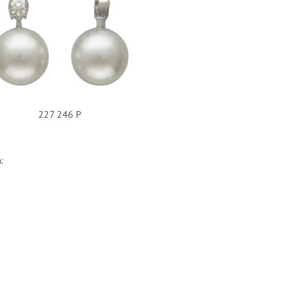
ЕРЬГИ БРИЛЛИАНТ Ж3С674924
СЕРЬГИ БРИЛЛИАНТ Т14С60
227 246 Р
: