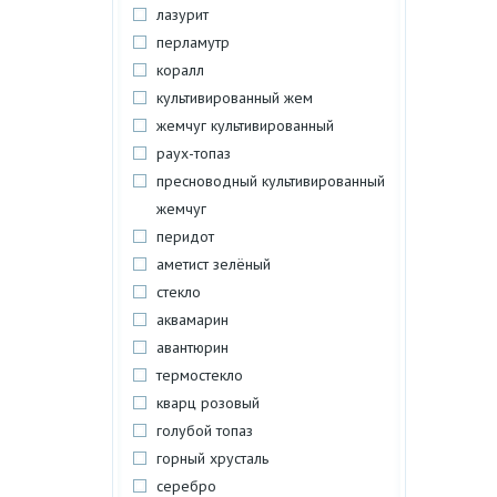
лазурит
перламутр
коралл
культивированный жем
жемчуг культивированный
раух-топаз
пресноводный культивированный
жемчуг
перидот
аметист зелёный
стекло
аквамарин
авантюрин
термостекло
кварц розовый
голубой топаз
горный хрусталь
серебро