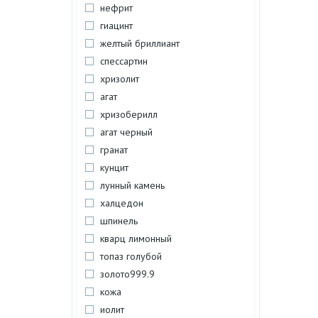
нефрит
гиацинт
желтый бриллиант
спессартин
хризолит
агат
хризоберилл
агат черный
гранат
кунцит
лунный камень
халцедон
шпинель
кварц лимонный
топаз голубой
золото999.9
кожа
иолит