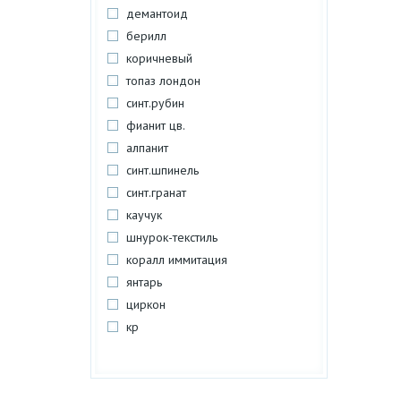
демантоид
берилл
коричневый
топаз лондон
синт.рубин
фианит цв.
алпанит
синт.шпинель
синт.гранат
каучук
шнурок-текстиль
коралл иммитация
янтарь
циркон
кр