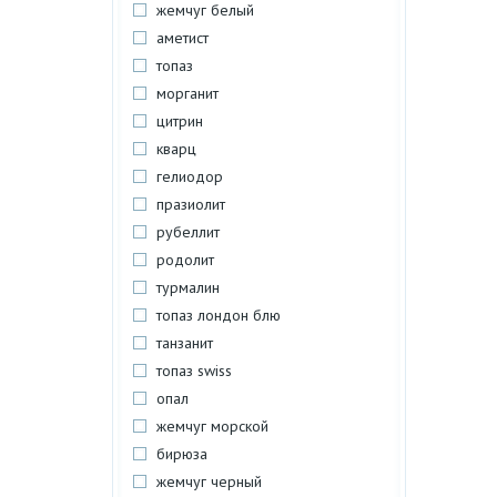
жемчуг белый
аметист
топаз
морганит
цитрин
кварц
гелиодор
празиолит
рубеллит
родолит
турмалин
топаз лондон блю
танзанит
топаз swiss
опал
жемчуг морской
бирюза
жемчуг черный