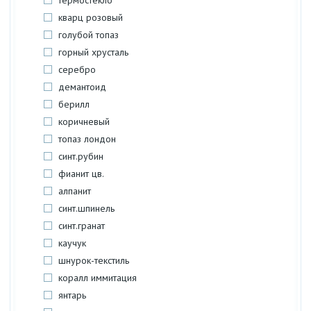
термостекло
кварц розовый
голубой топаз
горный хрусталь
серебро
демантоид
берилл
коричневый
топаз лондон
синт.рубин
фианит цв.
алпанит
синт.шпинель
синт.гранат
каучук
шнурок-текстиль
коралл иммитация
янтарь