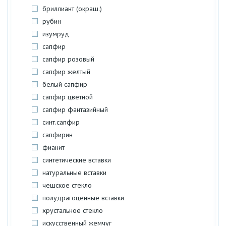
бриллиант (окраш.)
рубин
изумруд
сапфир
сапфир розовый
сапфир желтый
белый сапфир
сапфир цветной
сапфир фантазийный
синт.сапфир
сапфирин
фианит
синтетические вставки
натуральные вставки
чешское стекло
полудрагоценные вставки
хрустальное стекло
искусственный жемчуг