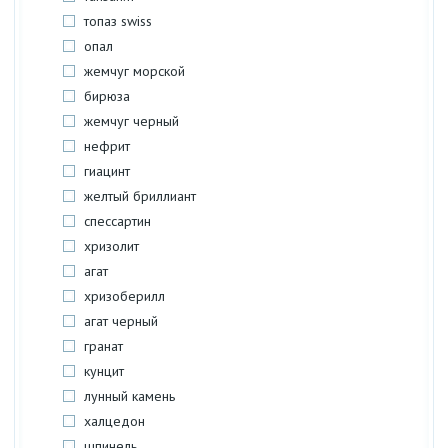
топаз swiss
опал
жемчуг морской
бирюза
жемчуг черный
нефрит
гиацинт
желтый бриллиант
спессартин
хризолит
агат
хризоберилл
агат черный
гранат
кунцит
лунный камень
халцедон
шпинель