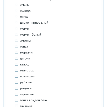
эмаль
тсаворит
оникс
циркон природный
жемчуг
жемчуг белый
аметист
топаз
морганит
цитрин
кварц
гелиодор
празиолит
рубеллит
родолит
турмалин
топаз лондон блю
танзанит