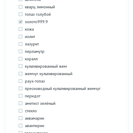
кварц лимонный
топаз голубой
золото999.9
кожа
иолит
лазурит
перламутр
коралл
культивированный жем
жемчуг культивированный
раух-топаз
пресноводный культивированный жемчуг
перидот
аметист зелёный
стекло
аквамарин
авантюрин