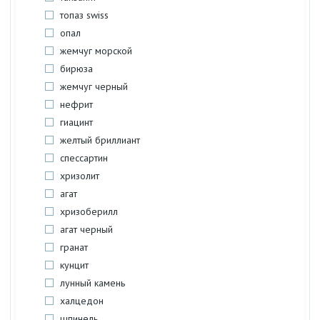
топаз swiss
опал
жемчуг морской
бирюза
жемчуг черный
нефрит
гиацинт
желтый бриллиант
спессартин
хризолит
агат
хризоберилл
агат черный
гранат
кунцит
лунный камень
халцедон
шпинель