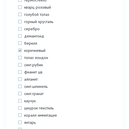
термостекло
кварц розовый
голубой топаз
горный хрусталь
серебро
демантоид
берилл
коричневый
топаз лондон
синт.рубин
фианит цв.
алпанит
синт.шпинель
синт.гранат
каучук
шнурок-текстиль
коралл иммитация
янтарь