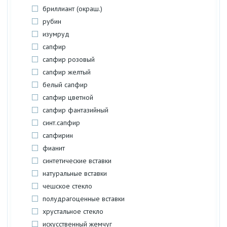
бриллиант (окраш.)
рубин
изумруд
сапфир
сапфир розовый
сапфир желтый
белый сапфир
сапфир цветной
сапфир фантазийный
синт.сапфир
сапфирин
фианит
синтетические вставки
натуральные вставки
чешское стекло
полудрагоценные вставки
хрустальное стекло
искусственный жемчуг