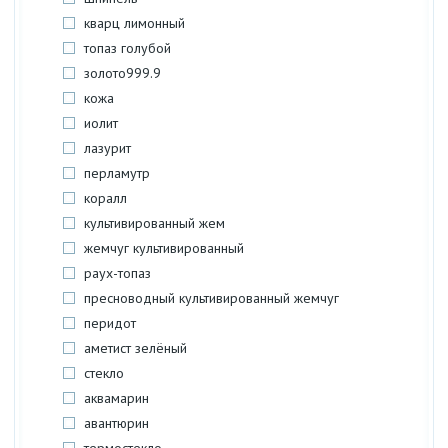
кварц лимонный
топаз голубой
золото999.9
кожа
иолит
лазурит
перламутр
коралл
культивированный жем
жемчуг культивированный
раух-топаз
пресноводный культивированный жемчуг
перидот
аметист зелёный
стекло
аквамарин
авантюрин