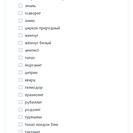
эмаль
тсаворит
оникс
циркон природный
жемчуг
жемчуг белый
аметист
топаз
морганит
цитрин
кварц
гелиодор
празиолит
рубеллит
родолит
турмалин
топаз лондон блю
танзанит