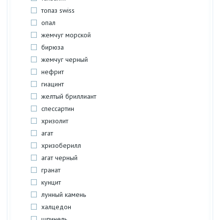
топаз swiss
опал
жемчуг морской
бирюза
жемчуг черный
нефрит
гиацинт
желтый бриллиант
спессартин
хризолит
агат
хризоберилл
агат черный
гранат
кунцит
лунный камень
халцедон
шпинель