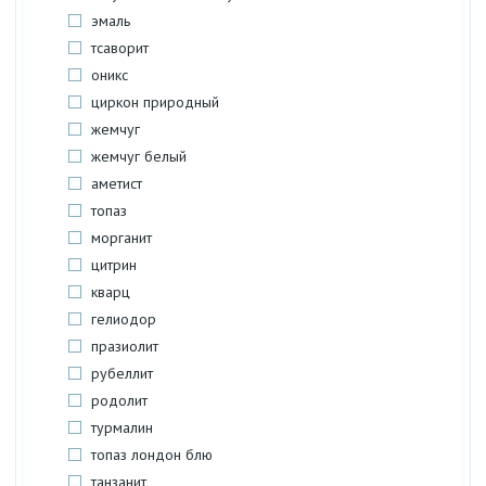
эмаль
тсаворит
оникс
циркон природный
жемчуг
жемчуг белый
аметист
топаз
морганит
цитрин
кварц
гелиодор
празиолит
рубеллит
родолит
турмалин
топаз лондон блю
танзанит