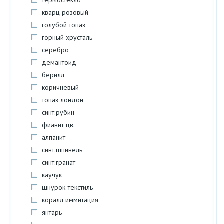
термостекло
кварц розовый
голубой топаз
горный хрусталь
серебро
демантоид
берилл
коричневый
топаз лондон
синт.рубин
фианит цв.
алпанит
синт.шпинель
синт.гранат
каучук
шнурок-текстиль
коралл иммитация
янтарь