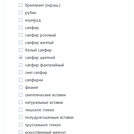
бриллиант (окраш.)
рубин
изумруд
сапфир
сапфир розовый
сапфир желтый
белый сапфир
сапфир цветной
сапфир фантазийный
синт.сапфир
сапфирин
фианит
синтетические вставки
натуральные вставки
чешское стекло
полудрагоценные вставки
хрустальное стекло
искусственный жемчуг