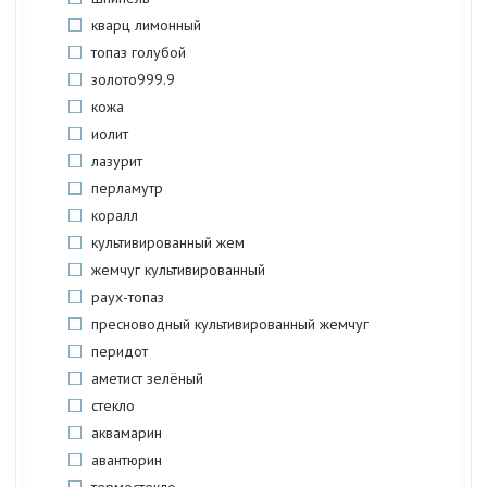
кварц лимонный
топаз голубой
золото999.9
кожа
иолит
лазурит
перламутр
коралл
культивированный жем
жемчуг культивированный
раух-топаз
пресноводный культивированный жемчуг
перидот
аметист зелёный
стекло
аквамарин
авантюрин