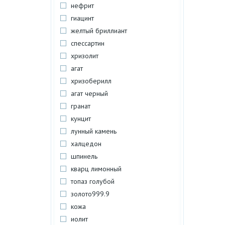
нефрит
гиацинт
желтый бриллиант
спессартин
хризолит
агат
хризоберилл
агат черный
гранат
кунцит
лунный камень
халцедон
шпинель
кварц лимонный
топаз голубой
золото999.9
кожа
иолит