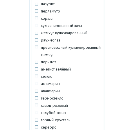
лазурит
перламутр
коралл
культивированный жем
жемчуг культивированный
раух-топаз
пресноводный культивированный
жемчуг
перидот
аметист зелёный
стекло
аквамарин
авантюрин
термостекло
кварц розовый
голубой топаз
горный хрусталь
серебро