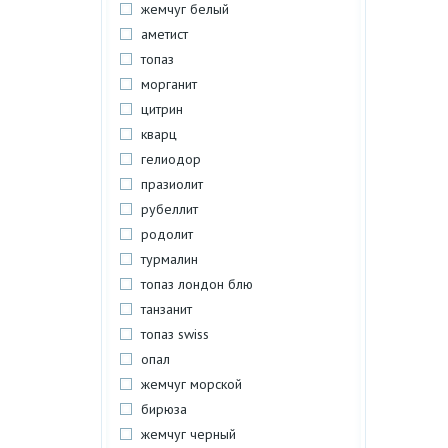
жемчуг белый
аметист
топаз
морганит
цитрин
кварц
гелиодор
празиолит
рубеллит
родолит
турмалин
топаз лондон блю
танзанит
топаз swiss
опал
жемчуг морской
бирюза
жемчуг черный