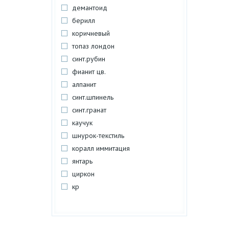
демантоид
берилл
коричневый
топаз лондон
синт.рубин
фианит цв.
алпанит
синт.шпинель
синт.гранат
каучук
шнурок-текстиль
коралл иммитация
янтарь
циркон
кр