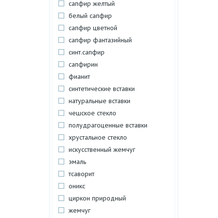
сапфир желтый
белый сапфир
сапфир цветной
сапфир фантазийный
синт.сапфир
сапфирин
фианит
синтетические вставки
натуральные вставки
чешское стекло
полудрагоценные вставки
хрустальное стекло
искусственный жемчуг
эмаль
тсаворит
оникс
циркон природный
жемчуг