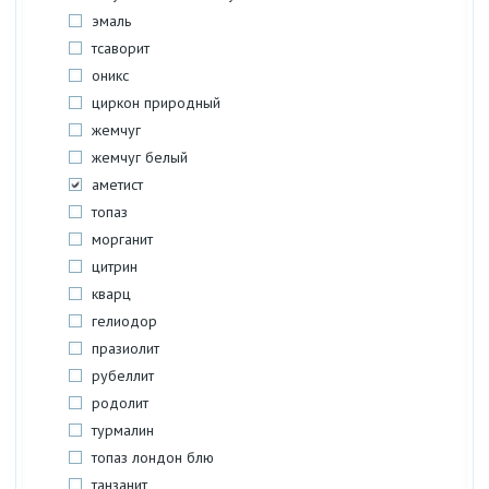
эмаль
тсаворит
оникс
циркон природный
жемчуг
жемчуг белый
аметист
топаз
морганит
цитрин
кварц
гелиодор
празиолит
рубеллит
родолит
турмалин
топаз лондон блю
танзанит