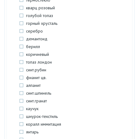
термостекло
кварц розовый
голубой топаз
горный хрусталь
серебро
демантоид
берилл
коричневый
топаз лондон
синт.рубин
фианит цв.
алпанит
синт.шпинель
синт.гранат
каучук
шнурок-текстиль
коралл иммитация
янтарь