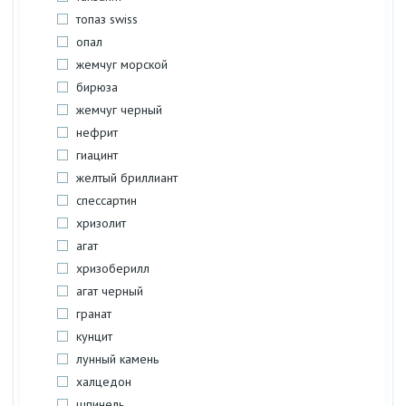
топаз swiss
опал
жемчуг морской
бирюза
жемчуг черный
нефрит
гиацинт
желтый бриллиант
спессартин
хризолит
агат
хризоберилл
агат черный
гранат
кунцит
лунный камень
халцедон
шпинель