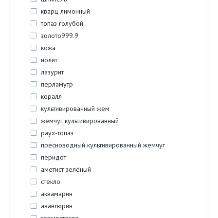
кварц лимонный
топаз голубой
золото999.9
кожа
иолит
лазурит
перламутр
коралл
культивированный жем
жемчуг культивированный
раух-топаз
пресноводный культивированный жемчуг
перидот
аметист зелёный
стекло
аквамарин
авантюрин