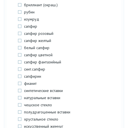
бриллиант (окраш.)
рубин
изумруд
сапфир
сапфир розовый
сапфир желтый
белый сапфир
сапфир цветной
сапфир фантазийный
синт.сапфир
сапфирин
фианит
синтетические вставки
натуральные вставки
чешское стекло
полудрагоценные вставки
хрустальное стекло
искусственный жемчуг