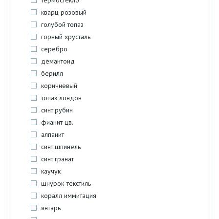
термостекло
кварц розовый
голубой топаз
горный хрусталь
серебро
демантоид
берилл
коричневый
топаз лондон
синт.рубин
фианит цв.
алпанит
синт.шпинель
синт.гранат
каучук
шнурок-текстиль
коралл иммитация
янтарь