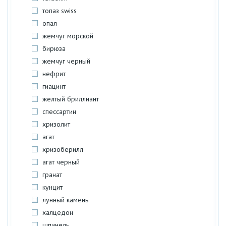
топаз swiss
опал
жемчуг морской
бирюза
жемчуг черный
нефрит
гиацинт
желтый бриллиант
спессартин
хризолит
агат
хризоберилл
агат черный
гранат
кунцит
лунный камень
халцедон
шпинель