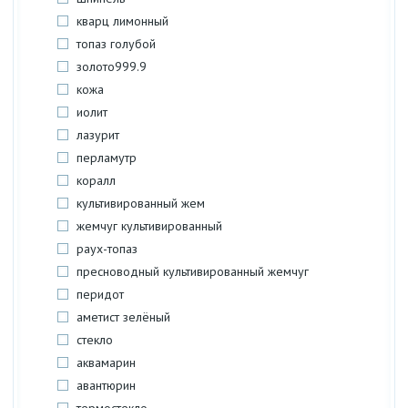
кварц лимонный
топаз голубой
золото999.9
кожа
иолит
лазурит
перламутр
коралл
культивированный жем
жемчуг культивированный
раух-топаз
пресноводный культивированный жемчуг
перидот
аметист зелёный
стекло
аквамарин
авантюрин