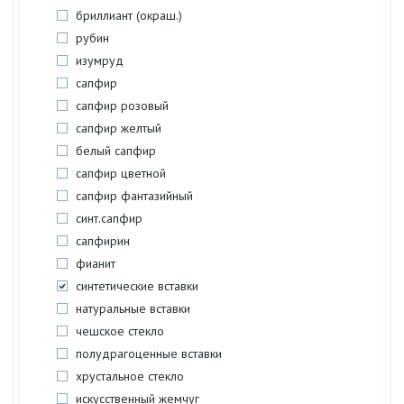
бриллиант (окраш.)
рубин
изумруд
сапфир
сапфир розовый
сапфир желтый
белый сапфир
сапфир цветной
сапфир фантазийный
синт.сапфир
сапфирин
фианит
синтетические вставки
натуральные вставки
чешское стекло
полудрагоценные вставки
хрустальное стекло
искусственный жемчуг