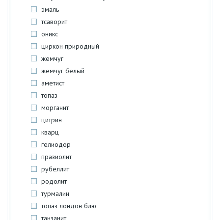
эмаль
тсаворит
оникс
циркон природный
жемчуг
жемчуг белый
аметист
топаз
морганит
цитрин
кварц
гелиодор
празиолит
рубеллит
родолит
турмалин
топаз лондон блю
танзанит