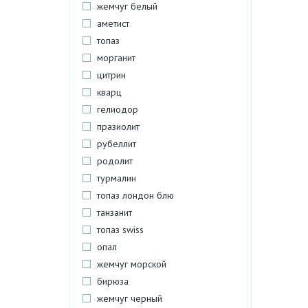
жемчуг белый
аметист
топаз
морганит
цитрин
кварц
гелиодор
празиолит
рубеллит
родолит
турмалин
топаз лондон блю
танзанит
топаз swiss
опал
жемчуг морской
бирюза
жемчуг черный