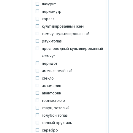
лазурит
перламутр
коралл
культивированный жем
жемчуг культивированный
раух-топаз
пресноводный культивированный
жемчуг
перидот
аметист зелёный
стекло
аквамарин
авантюрин
термостекло
кварц розовый
голубой топаз
горный хрусталь
серебро