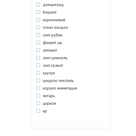
демантоид
берилл
коричневый
топаз лондон
синт.рубин
фианит цв.
алпанит
синт.шпинель
синт.гранат
каучук
шнурок-текстиль
коралл иммитация
янтарь
циркон
кр