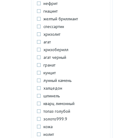
нефрит
гиацинт
желтый бриллиант
спессартин
хризолит
агат
хризоберилл
агат черный
гранат
кунцит
лунный камень
халцедон
шпинель
кварц лимонный
топаз голубой
золото999.9
кожа
иолит