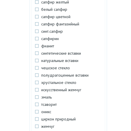
сапфир желтый
белый сапфир
сапфир цветной
сапфир фантазийный
синт.сапфир
сапфирин
фианит
синтетические вставки
натуральные вставки
чешское стекло
полудрагоценные вставки
хрустальное стекло
искусственный жемчуг
эмаль
тсаворит
оникс
циркон природный
жемчуг