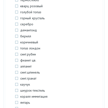
термостекло
кварц розовый
голубой топаз
горный хрусталь
серебро
демантоид
берилл
коричневый
топаз лондон
синт.рубин
фианит цв.
алпанит
синт.шпинель
синт.гранат
каучук
шнурок-текстиль
коралл иммитация
янтарь