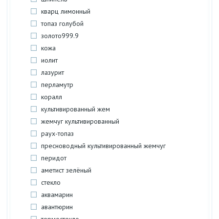
кварц лимонный
топаз голубой
золото999.9
кожа
иолит
лазурит
перламутр
коралл
культивированный жем
жемчуг культивированный
раух-топаз
пресноводный культивированный жемчуг
перидот
аметист зелёный
стекло
аквамарин
авантюрин