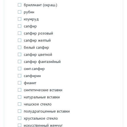
бриллиант (окраш.)
рубин
изумруд
сапфир
сапфир розовый
сапфир желтый
белый сапфир
сапфир цветной
сапфир фантазийный
синт.сапфир
сапфирин
фианит
синтетические вставки
натуральные вставки
чешское стекло
полудрагоценные вставки
хрустальное стекло
искусственный жемчуг