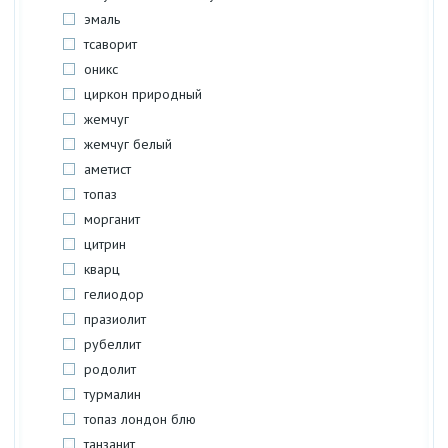
эмаль
тсаворит
оникс
циркон природный
жемчуг
жемчуг белый
аметист
топаз
морганит
цитрин
кварц
гелиодор
празиолит
рубеллит
родолит
турмалин
топаз лондон блю
танзанит