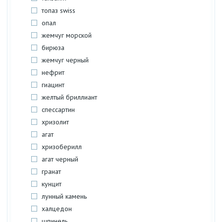
топаз swiss
опал
жемчуг морской
бирюза
жемчуг черный
нефрит
гиацинт
желтый бриллиант
спессартин
хризолит
агат
хризоберилл
агат черный
гранат
кунцит
лунный камень
халцедон
шпинель