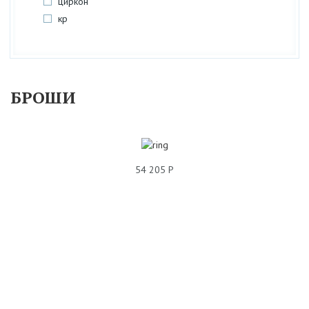
циркон
кр
БРОШИ
54 205 Р
БРОШЬ БРИЛЛИАНТ 01Ш640108