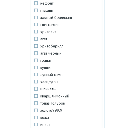
нефрит
гиацинт
желтый бриллиант
спессартин
хризолит
агат
хризоберилл
агат черный
гранат
кунцит
лунный камень
халцедон
шпинель
кварц лимонный
топаз голубой
золото999.9
кожа
иолит