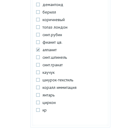
демантоид
берилл
коричневый
топаз лондон
синт.рубин
фианит цв.
алпанит
синт.шпинель
синт.гранат
каучук
шнурок-текстиль
коралл иммитация
янтарь
циркон
кр