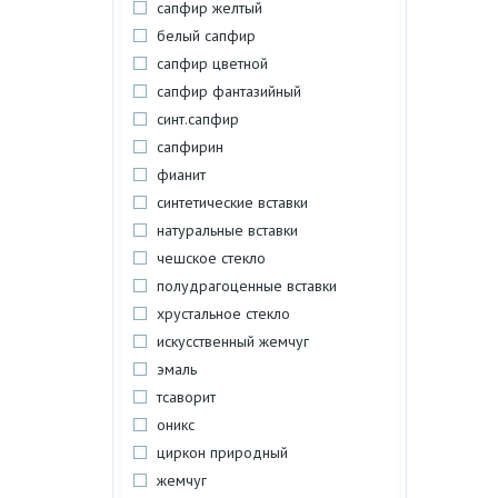
сапфир желтый
белый сапфир
сапфир цветной
сапфир фантазийный
синт.сапфир
сапфирин
фианит
синтетические вставки
натуральные вставки
чешское стекло
полудрагоценные вставки
хрустальное стекло
искусственный жемчуг
эмаль
тсаворит
оникс
циркон природный
жемчуг