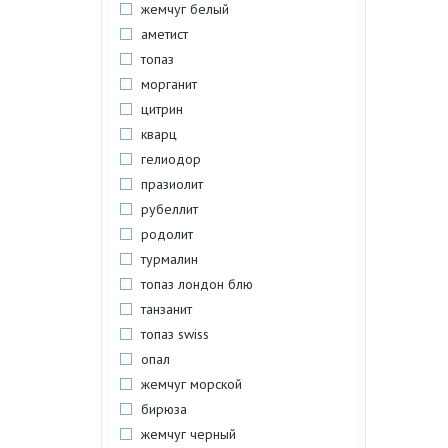
жемчуг белый
аметист
топаз
морганит
цитрин
кварц
гелиодор
празиолит
рубеллит
родолит
турмалин
топаз лондон блю
танзанит
топаз swiss
опал
жемчуг морской
бирюза
жемчуг черный