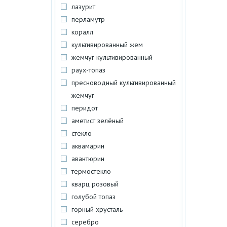
лазурит
перламутр
коралл
культивированный жем
жемчуг культивированный
раух-топаз
пресноводный культивированный
жемчуг
перидот
аметист зелёный
стекло
аквамарин
авантюрин
термостекло
кварц розовый
голубой топаз
горный хрусталь
серебро