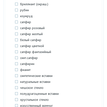
бриллиант (окраш.)
рубин
изумруд
сапфир
сапфир розовый
сапфир желтый
белый сапфир
сапфир цветной
сапфир фантазийный
синт.сапфир
сапфирин
фианит
синтетические вставки
натуральные вставки
чешское стекло
полудрагоценные вставки
хрустальное стекло
искусственный жемчуг