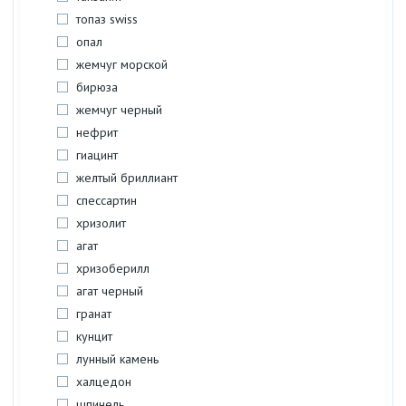
топаз swiss
опал
жемчуг морской
бирюза
жемчуг черный
нефрит
гиацинт
желтый бриллиант
спессартин
хризолит
агат
хризоберилл
агат черный
гранат
кунцит
лунный камень
халцедон
шпинель