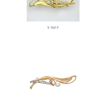
БРОШЬ ЖЕМЧУГ 01Ш330034
9 789 Р
БРОШЬ ЖЕМЧУГ 01Ш310034