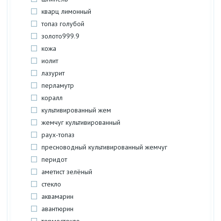
кварц лимонный
топаз голубой
золото999.9
кожа
иолит
лазурит
перламутр
коралл
культивированный жем
жемчуг культивированный
раух-топаз
пресноводный культивированный жемчуг
перидот
аметист зелёный
стекло
аквамарин
авантюрин