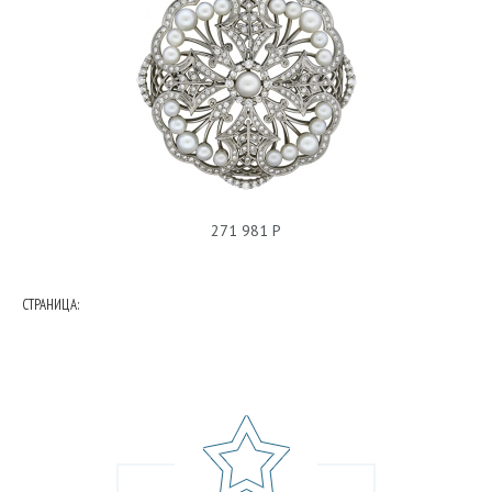
БРОШЬ БРИЛЛИАНТ 01Ш670056L
271 981 Р
СТРАНИЦА: