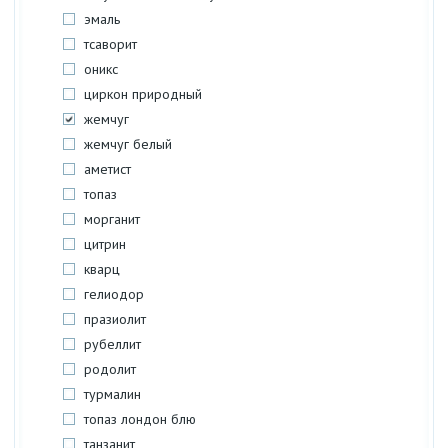
эмаль
тсаворит
оникс
циркон природный
жемчуг
жемчуг белый
аметист
топаз
морганит
цитрин
кварц
гелиодор
празиолит
рубеллит
родолит
турмалин
топаз лондон блю
танзанит