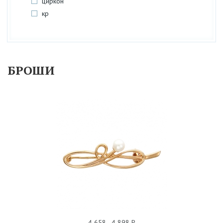
циркон
кр
БРОШИ
БРОШЬ ЖЕМЧУГ 01Ш310014
4 658 - 4 898 Р