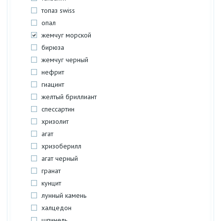
топаз swiss
опал
жемчуг морской
бирюза
жемчуг черный
нефрит
гиацинт
желтый бриллиант
спессартин
хризолит
агат
хризоберилл
агат черный
гранат
кунцит
лунный камень
халцедон
шпинель