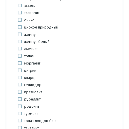
эмаль
тсаворит
оникс
циркон природный
жемчуг
жемчуг белый
аметист
топаз
морганит
цитрин
кварц
гелиодор
празиолит
рубеллит
родолит
турмалин
топаз лондон блю
танзанит