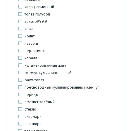
кварц лимонный
топаз голубой
золото999.9
кожа
иолит
лазурит
перламутр
коралл
культивированный жем
жемчуг культивированный
раух-топаз
пресноводный культивированный жемчуг
перидот
аметист зелёный
стекло
аквамарин
авантюрин