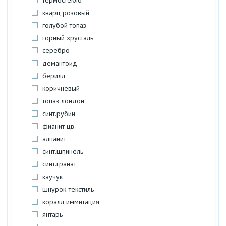
термостекло
кварц розовый
голубой топаз
горный хрусталь
серебро
демантоид
берилл
коричневый
топаз лондон
синт.рубин
фианит цв.
алпанит
синт.шпинель
синт.гранат
каучук
шнурок-текстиль
коралл иммитация
янтарь