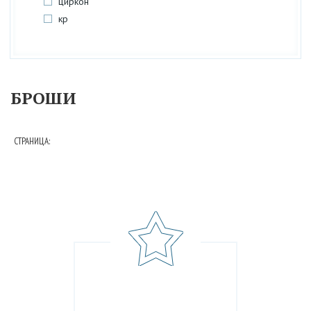
циркон
кр
БРОШИ
СТРАНИЦА: