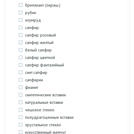
бриллиант (окраш.)
рубин
изумруд
сапфир
сапфир розовый
сапфир желтый
белый сапфир
сапфир цветной
сапфир фантазийный
синт.сапфир
сапфирин
фианит
синтетические вставки
натуральные вставки
чешское стекло
полудрагоценные вставки
хрустальное стекло
искусственный жемчуг